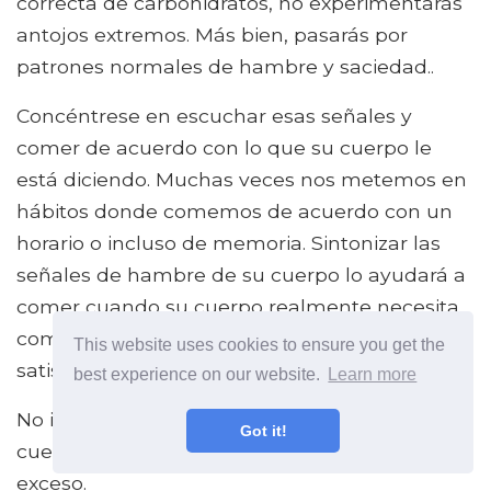
correcta de carbohidratos, no experimentarás
antojos extremos. Más bien, pasarás por
patrones normales de hambre y saciedad..
Concéntrese en escuchar esas señales y
comer de acuerdo con lo que su cuerpo le
está diciendo. Muchas veces nos metemos en
hábitos donde comemos de acuerdo con un
horario o incluso de memoria. Sintonizar las
señales de hambre de su cuerpo lo ayudará a
comer cuando su cuerpo realmente necesita
combustible, y detenerse cuando se haya
This website uses cookies to ensure you get the
satisfecho la necesidad.
best experience on our website.
Learn more
No ignore sus señales de hambre. Privar tu
Got it!
cuerpo de energía puede llevar a comer en
exceso.