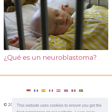
¿Qué es un neuroblastoma?
©
2026
Amenajari
This website uses cookies to ensure you get the