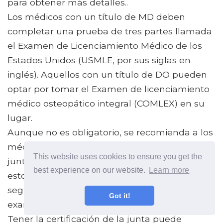
para obtener más detalles..
Los médicos con un título de MD deben
completar una prueba de tres partes llamada
el Examen de Licenciamiento Médico de los
Estados Unidos (USMLE, por sus siglas en
inglés). Aquellos con un título de DO pueden
optar por tomar el Examen de licenciamiento
médico osteopático integral (COMLEX) en su
lugar.
Aunque no es obligatorio, se recomienda a los
médicos que obtengan la certificación de la
This website uses cookies to ensure you get the
junta en su campo de práctica. Por lo general,
best experience on our website.
Learn more
esto implica un examen de opción múltiple
seguido en una fecha posterior por un
Got it!
examen oral que cubra los mismos temas..
Tener la certificación de la junta puede