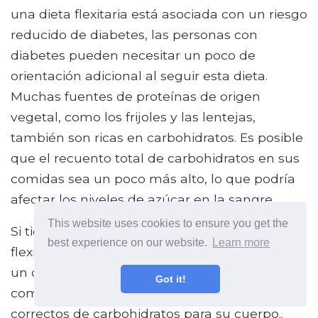
una dieta flexitaria está asociada con un riesgo
reducido de diabetes, las personas con
diabetes pueden necesitar un poco de
orientación adicional al seguir esta dieta.
Muchas fuentes de proteínas de origen
vegetal, como los frijoles y las lentejas,
también son ricas en carbohidratos. Es posible
que el recuento total de carbohidratos en sus
comidas sea un poco más alto, lo que podría
afectar los niveles de azúcar en la sangre..
This website uses cookies to ensure you get the
Si tiene diabetes y desea seguir una dieta
best experience on our website.
Learn more
flexitariana, sería aconsejable consultar con
un dietista que pueda ayudarlo a planificar
Got it!
comidas que se ajusten a los conteos
correctos de carbohidratos para su cuerpo..