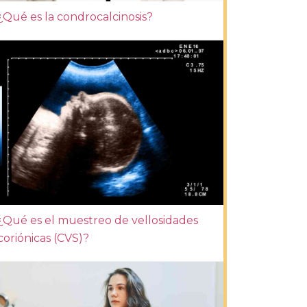
¿Qué es la condrocalcinosis?
¿Qué es el muestreo de vellosidades
coriónicas (CVS)?