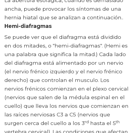
La abertura esofágica, cuando es demasiado
ancha, puede provocar los síntomas de una
hernia hiatal que se analizan a continuación..
Hemi-diafragmas
Se puede ver que el diafragma está dividido
en dos mitades, o "hemi-diafragmas". (Hemi es
una palabra que significa la mitad.) Cada lado
del diafragma está alimentado por un nervio
(el nervio frénico izquierdo y el nervio frénico
derecho) que controlan el musculo. Los
nervios frénicos comienzan en el plexo cervical
(nervios que salen de la médula espinal en el
cuello) que lleva los nervios que comienzan en
las raíces nerviosas C3 a C5 (nervios que
rd
th
surgen cerca del cuello a los 3
hasta el 5
vertebra cervical). Las condiciones que afectan