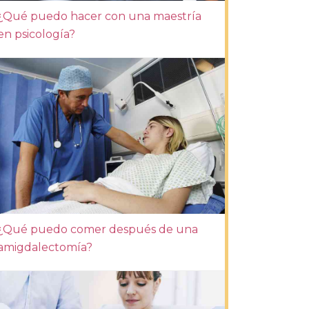
¿Qué puedo hacer con una maestría
en psicología?
¿Qué puedo comer después de una
amigdalectomía?