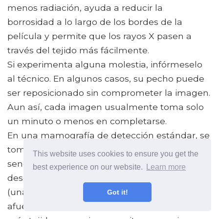
menos radiación, ayuda a reducir la
borrosidad a lo largo de los bordes de la
película y permite que los rayos X pasen a
través del tejido más fácilmente.
Si experimenta alguna molestia, infórmeselo
al técnico. En algunos casos, su pecho puede
ser reposicionado sin comprometer la imagen.
Aun así, cada imagen usualmente toma solo
un minuto o menos en completarse.
En una mamografía de detección estándar, se
toman dos vistas de mamografía en cada
This website uses cookies to ensure you get the
seno; un craneocaudal (una vista de sus senos
best experience on our website.
Learn more
desde arriba) y el otro mediolateral oblicuo
(una vista de sus senos desde el centro hacia
Got it!
afuera). La vista mediolateral oblicua captura